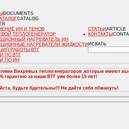
Ы
DOCUMENTS
АТАЛОГ
CATALOG
ER
НЕНИЕ ИН И ТЕНОВ
СТАТЬИ
ARTICLE
ЕВОЙ ТЕПЛОГЕНЕРАТОР
КОНТАКТЫ
CONTA
КЦИОННЫЙ НАГРЕВАТЕЛЬ ИН
ИСКАТЬ
КЦИОННЫЕ НАГРЕВАТЕЛИ ЖИДКОСТИ
ЦИП РАБОТЫ ВТГ
И ПО ВТГ
И ПО ИН
ями Вихревых теплогенераторов ,которые имеют выс
% гарантию за наши ВТГ уже более 15 лет!
ста, будьте бдительны!!! Не дайте себя обмануть!