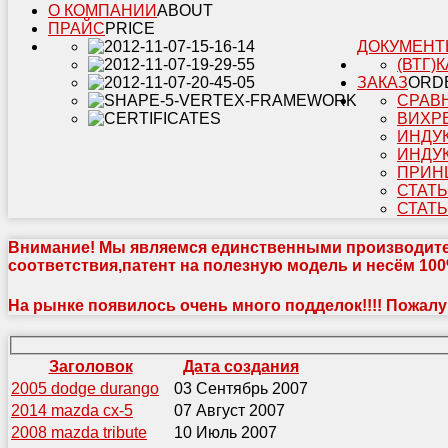
О КОМПАНИИ
ABOUT
ПРАЙС
PRICE
ДОКУМЕНТ
(ВТГ)
К
ЗАКАЗ
ORD
СРАВ
ВИХР
ИНДУ
ИНДУ
ПРИН
СТАТЬ
СТАТЬ
Внимание!
Мы являемся единственными производител
соответствия,патент на полезную модель и несём 100
На рынке появилось очень много подделок!!!! Пожалуй
Заголовок
Дата создания
2005 dodge durango
03 Сентябрь 2007
2014 mazda cx-5
07 Август 2007
2008 mazda tribute
10 Июль 2007