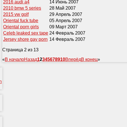
2016 audi a4
14 Июнь 2007
2010 bmw 5 series
28 Май 2007
2015 vw golf
29 Апрель 2007
Oriental fuck tube
05 Апрель 2007
Oriental porn girls
09 Март 2007
Celeb leaked sex tape
24 Февраль 2007
Jersey shore gay porn
14 Февраль 2007
Страница 2 из 13
«
В начало
Назад
1
2
3
4
5
6
7
8
9
10
Вперёд
В конец
»